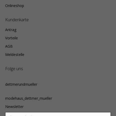
Onlineshop
Kundenkarte
Antrag
Vorteile
AGB
Meldestelle
Folge uns
dettmerundmueller
modehaus_dettmer_mueller
Newsletter