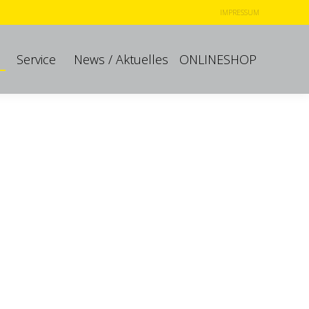
IMPRESSUM
Service
News / Aktuelles
ONLINESHOP
Service
News / Aktuelles
ONLINESHOP