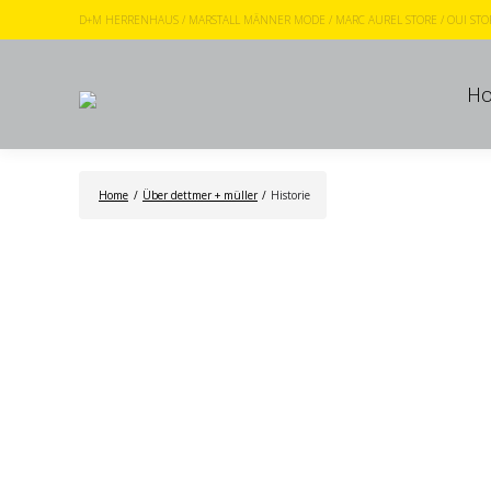
D+M HERRENHAUS
/
MARSTALL MÄNNER MODE
/
MARC AUREL STORE
/
OUI STO
H
H
Home
/
Über dettmer + müller
/
Historie