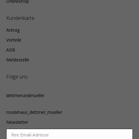
Onlineshop
Kundenkarte
Antrag
Vorteile
AGB
Meldestelle
Folge uns
dettmerundmueller
modehaus_dettmer_mueller
Newsletter