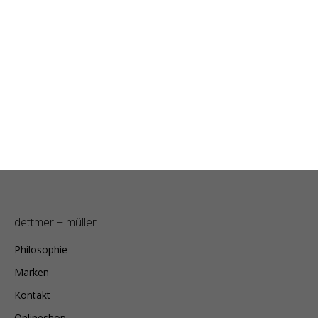
dettmer + müller
Philosophie
Marken
Kontakt
Onlineshop