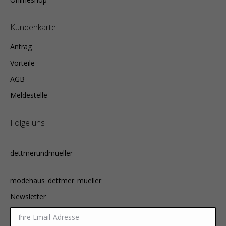
Kundenkarte
Antrag
Vorteile
AGB
Meldestelle
Folge uns
dettmerundmueller
modehaus_dettmer_mueller
Newsletter