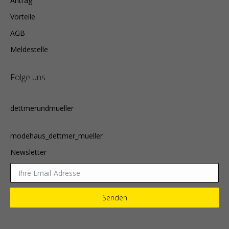
Antrag
Vorteile
AGB
Meldestelle
Folge uns
dettmerundmueller
modehaus_dettmer_mueller
Newsletter