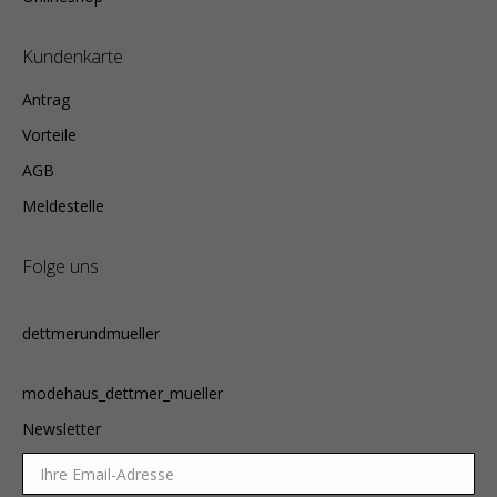
Kundenkarte
Antrag
Vorteile
AGB
Meldestelle
Folge uns
dettmerundmueller
modehaus_dettmer_mueller
Newsletter