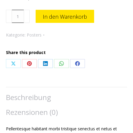
Ship
In den Warenkorb
Your
Idea
Menge
Kategorie:
Posters
Share this product
Share
Share
Share
Share
Share
on
on
on
on
on
X
Pinterest
LinkedIn
WhatsApp
Facebook
Beschreibung
Rezensionen (0)
Pellentesque habitant morbi tristique senectus et netus et