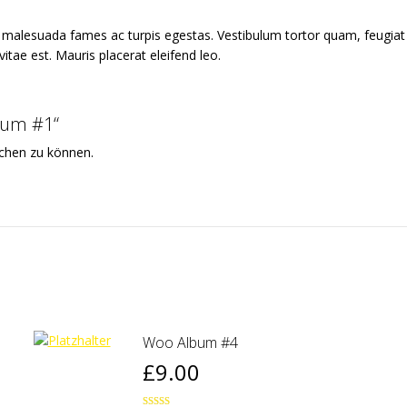
t malesuada fames ac turpis egestas. Vestibulum tortor quam, feugiat v
itae est. Mauris placerat eleifend leo.
bum #1“
ichen zu können.
Woo Album #4
£
9.00