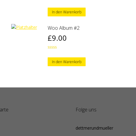
Bewertet mit
5.00
von 5
In den Warenkorb
Woo Album #2
£
9.00
Bewertet
mit
4.00
von 5
In den Warenkorb
arte
Folge uns
dettmerundmueller