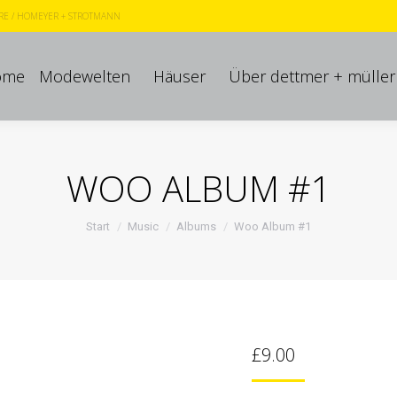
RE
/
HOMEYER + STROTMANN
ome
Modewelten
Häuser
Über dettmer + müller
ome
Modewelten
Häuser
Über dettmer + müller
WOO ALBUM #1
Sie befinden sich hier:
Start
Music
Albums
Woo Album #1
£
9.00