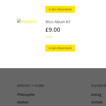
Bewertet
war:
ist:
mit
4.50
von 5
In den Warenkorb
£3.00
£2.00.
Woo Album #3
£
9.00
Bewertet
mit
3.00
In den Warenkorb
von 5
dettmer + müller
Kundenk
Philosophie
Antrag
Marken
Vorteile