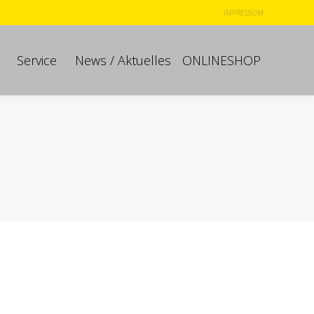
IMPRESSUM
Service
News / Aktuelles
ONLINESHOP
Service
News / Aktuelles
ONLINESHOP