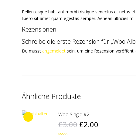
Pellentesque habitant morbi tristique senectus et netus e
libero sit amet quam egestas semper. Aenean ultricies mi v
Rezensionen
Schreibe die erste Rezension für „Woo Al
Du musst
angemeldet
sein, um eine Rezension veröffentl
Ähnliche Produkte
Woo Single #2
Ursprünglicher
Aktueller
£
3.00
£
2.00
Preis
Preis