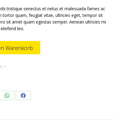
rbi tristique senectus et netus et malesuada fames ac
 tortor quam, feugiat vitae, ultricies eget, tempor sit
ero sit amet quam egestas semper. Aenean ultricies mi
 eleifend leo.
en Warenkorb
ic
re
Share
Share
on
on
edIn
WhatsApp
Facebook