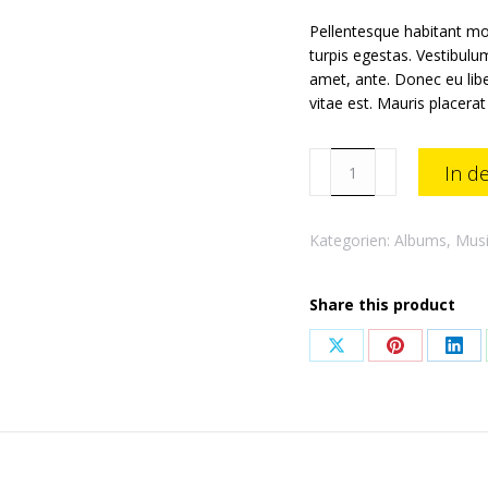
Pellentesque habitant mo
turpis egestas. Vestibulum
amet, ante. Donec eu lib
vitae est. Mauris placerat
Woo
In d
Album
#1
Menge
Kategorien:
Albums
,
Mus
Share this product
Share
Share
Sha
on
on
on
X
Pinterest
Link