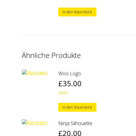
Bewertet
mit
4.50
von 5
In den Warenkorb
Ähnliche Produkte
Woo Logo
£
35.00
Bewertet
mit
4.00
von 5
In den Warenkorb
Ninja Silhouette
£
20.00