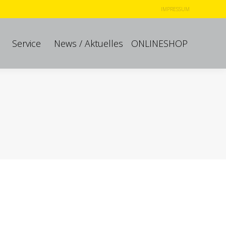
IMPRESSUM
Service
News / Aktuelles
ONLINESHOP
Service
News / Aktuelles
ONLINESHOP