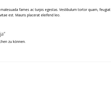
t malesuada fames ac turpis egestas. Vestibulum tortor quam, feugiat v
itae est. Mauris placerat eleifend leo.
ja“
ichen zu können.