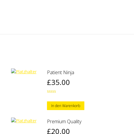
Patient Ninja
£
35.00
Bewertet
mit
4.67
von 5
In den Warenkorb
Premium Quality
£
20.00