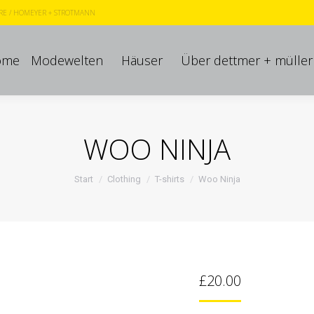
RE
/
HOMEYER + STROTMANN
ome
Modewelten
Häuser
Über dettmer + müller
ome
Modewelten
Häuser
Über dettmer + müller
WOO NINJA
Sie befinden sich hier:
Start
Clothing
T-shirts
Woo Ninja
£
20.00