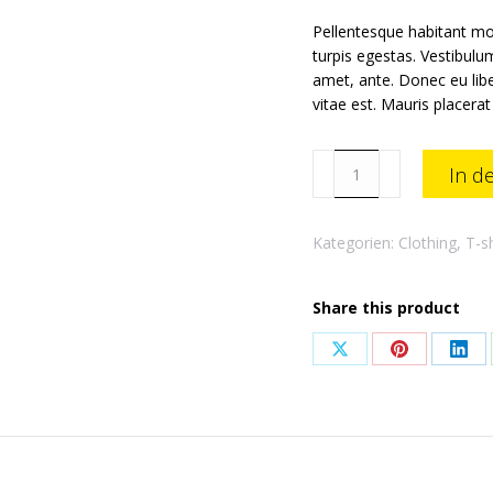
Pellentesque habitant mo
turpis egestas. Vestibulum
amet, ante. Donec eu lib
vitae est. Mauris placerat
Woo
In d
Ninja
Menge
Kategorien:
Clothing
,
T-sh
Share this product
Share
Share
Sha
on
on
on
X
Pinterest
Link