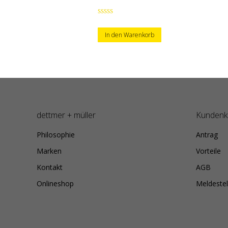
Bewertet mit
5.00
von 5
In den Warenkorb
dettmer + müller
Kundenk
Philosophie
Antrag
Marken
Vorteile
Kontakt
AGB
Onlineshop
Meldestel