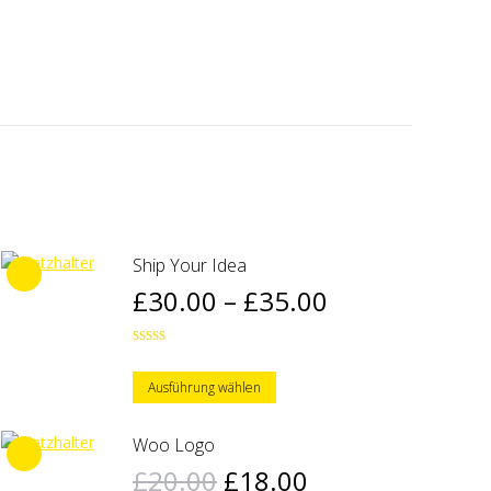
Ship Your Idea
Preisspanne:
£
30.00
–
£
35.00
£30.00
Bewertet
bis
mit
4.00
Dieses
von 5
Ausführung wählen
£35.00
Produkt
weist
Woo Logo
mehrere
Ursprünglicher
Aktueller
£
20.00
£
18.00
Varianten