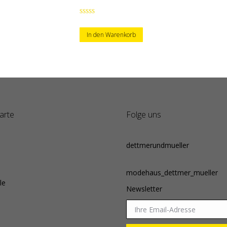
Bewertet
mit
4.50
von 5
In den Warenkorb
arte
Folge uns
dettmerundmueller
modehaus_dettmer_mueller
le
Newsletter