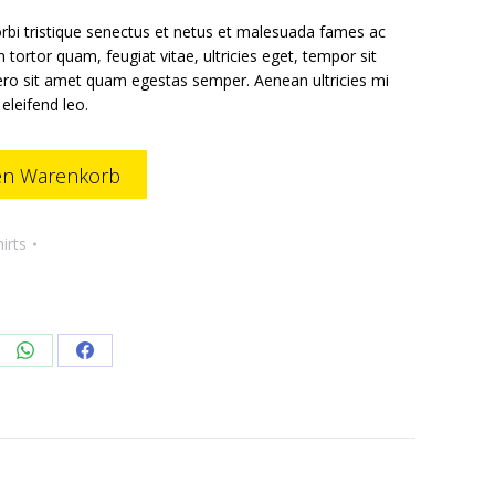
rbi tristique senectus et netus et malesuada fames ac
 tortor quam, feugiat vitae, ultricies eget, tempor sit
ero sit amet quam egestas semper. Aenean ultricies mi
 eleifend leo.
en Warenkorb
irts
re
Share
Share
on
on
edIn
WhatsApp
Facebook